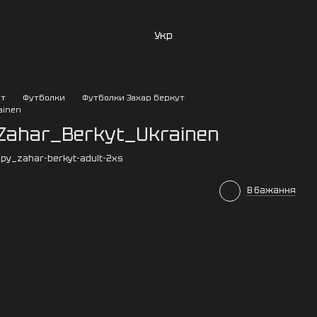
Укр
от
Футболки
Футболки Захар беркут
ainen
@Zahar_Berkyt_Ukrainen
py_zahar-berkyt-adult-2xs
В бажання