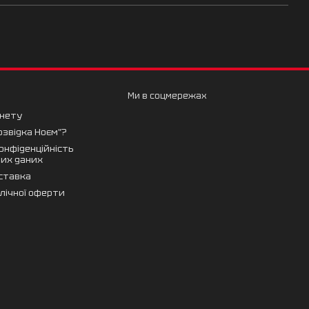
Ми в соцмережах
інету
озвідка Ноєм"?
конфіденційність
них даних
оставка
блічної оферти