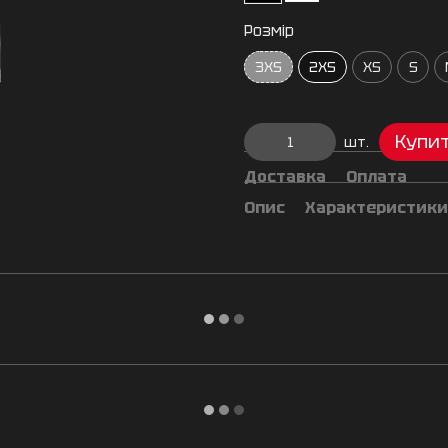
Розмір
3XS
2XS
XS
S
Купи
шт.
Доставка
Оплата
Опис
Характеристики