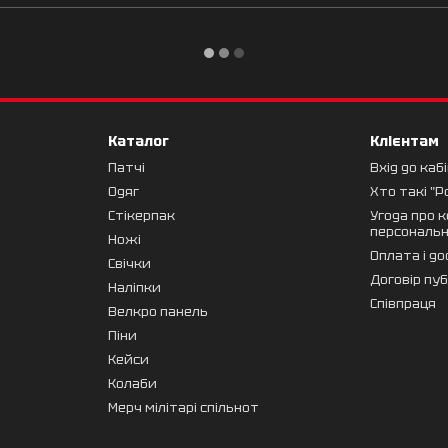
Каталог
Клієнтам
Патчі
Вхід до каб
Одяг
Хто такі "Р
Стікерпак
Угода про 
персональ
Ножі
Оплата і д
Свічки
Договір пу
Наліпки
Cпівпраця
Велкро панель
Піни
Кейси
Колаби
Мерч мілітарі спільнот