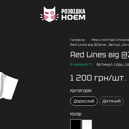
Головна
Мерч мілітарі спільн
Red Lines від @Zahar_Berkyt_Ukr
Red Lines від 
В наявності
Артикул: copy_co
1 200 грн/шт.
Категорія
Дорослий
Дитячий
Колір