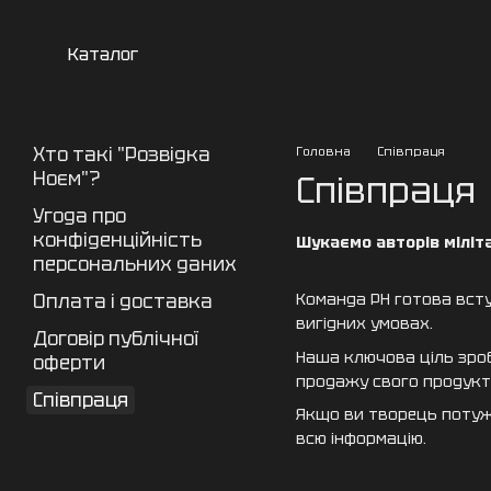
Перейти до основного контенту
Каталог
Хто такі "Розвідка
Головна
Cпівпраця
Ноєм"?
Cпівпраця
Угода про
конфіденційність
Шукаємо авторів міліт
персональних даних
Оплата і доставка
Команда РН готова вступ
вигідних умовах.
Договір публічної
Наша ключова ціль зроб
оферти
продажу свого продукт
Cпівпраця
Якщо ви творець поту
всю інформацію.