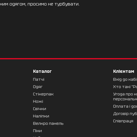
ним одягом, просимо не турбувати.
Каталог
Клієнтам
Патчі
Вхід до каб
Одяг
Хто такі "Р
Стікерпак
Угода про 
персональ
Ножі
Оплата і д
Свічки
Договір пу
Наліпки
Cпівпраця
Велкро панель
Піни