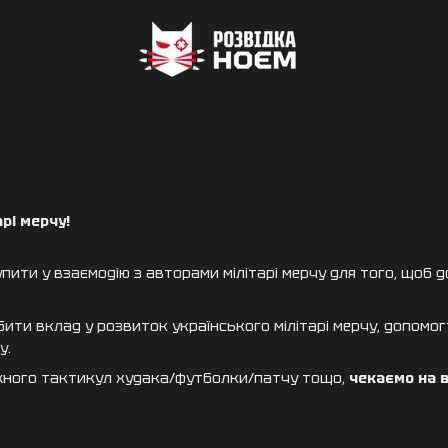
арі мерчу!
ити у взаємодію з авторами мілітарі мерчу для того, щоб до
ити вклад у розвиток українського мілітарі мерчу, допомогт
у.
жного тактикул худака/футболки/патчу тощо,
чекаємо на 