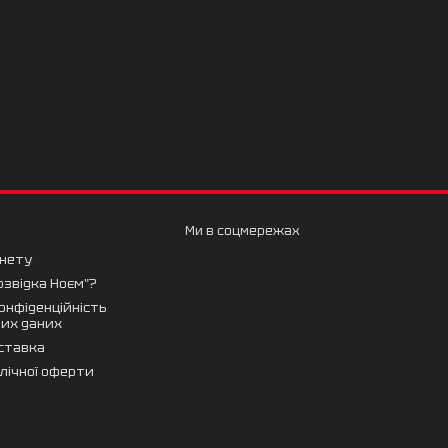
Ми в соцмережах
інету
озвідка Ноєм"?
конфіденційність
них даних
оставка
блічної оферти