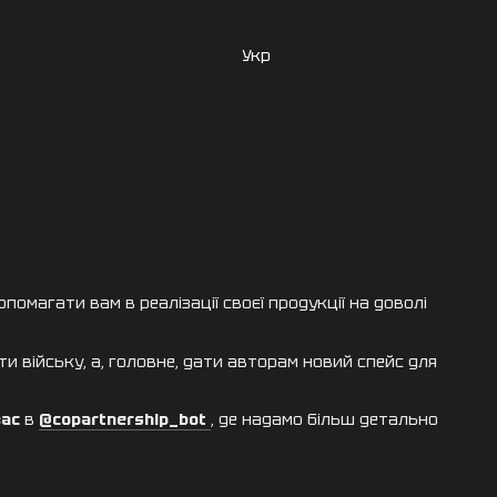
Укр
помагати вам в реалізації своєї продукції на доволі
и війську, а, головне, дати авторам новий спейс для
вас
в
@copartnership_bot
, де надамо більш детально