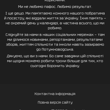
корисними.
Ми не любимо пафос. Любимо результат.
І ще дещо. Ми пам’ятаємо кожного нашого побратима
й посестру, які віддали життя за Україну. Їхня пам’ять —
не окремий день у календарі, а частина всього, що ми
робимо.
Слідкуйте за нами в наших соціальних мережах — там
ми ділимося новинами, репортажами, результатами
зборів, життям спільноти та інколи навіть зазираємо
до Потужноводська.
Дякуємо, що ви з нами. Бо саме завдяки цій спільноті
ми щодня можемо робити трохи більше для тих, хто
сьогодні боронить Україну.
Контактна інформація
Повна версія сайту