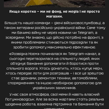
Якщо коротко — ми не фонд, не медіа і не просто
магазин.
Більшість нашої команди — діючі військовослужбовці, а
також ветерани російсько-української війни. Саме тому
ми бачимо війну не через новини чи Telegram, а
зсередини. Ми знаємо, що дійсно потрібно на фронті, з
якими проблемами стикаються підрозділи та як
зробити допомогу максимально ефективною.
«Розвідка Ноєм» починалася як Telegram-канал, а
сьогодні перетворилася на спільноту людей, яких
об’єднує бажання допомагати й боротися проти
спільного ворога. Хтось донатить, хтось купує мерч,
хтось передає лоти для розіграшів — і все це зрештою
стає дронами, ремонтом техніки, автомобілями,
спорядженням та іншою необхідною допомогою для
українських захисників.
У нас своя атмосфера, свої меми й навіть власний
Потужноводськ. Але за всіма жартами стоїть реальна
щоденна робота, взаємна підтримка та бажання бути